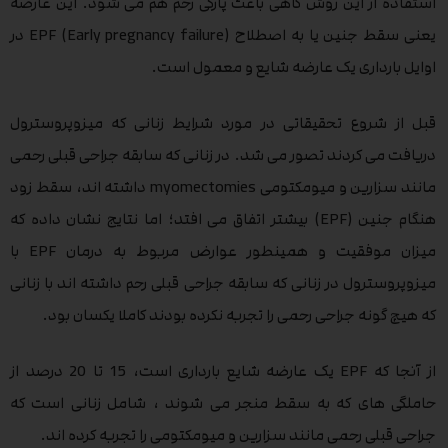
استفاده از این روش گاهی باعث پارگی رحم هم می شود. این عارضه
یعنی سقط جنین یا به اصطلاح EPF (Early pregnancy failure) در
اوایل بارداری یک عارضه شایع و معمول است.
قبل از شروع تحقیقاتی در مورد شرایط زنانی که میزوپروسترول
دریافت می کردند تصور می شد. در زنانی که سابقه جراحی قبلی رحمی
مانند سزارین و میومکتومی myomectomies داشته اند، سقط زود
هنگام جنین (EPF) بیشتر اتفاق می افتد؛ اما نتایج نشان داده که
میزان موفقیت و همینطور عوارض مربوط به درمان EPF با
میزوپروسترول در زنانی که سابقه جراحی قبلی رحم داشته اند با زنانی
که هیچ گونه جراحی رحمی را تجربه نکرده بودند کاملا یکسان بود.
از آنجا که EPF یک عارضه شایع بارداری است، 15 تا 20 درصد از
حاملگی های که به سقط منجر می شوند ، شامل زنانی است که
جراحی قبلی رحمی مانند سزارین و میومکتومی را تجربه کرده اند.