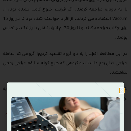
یا نه دوباره مراجعه کردند. اگر فرایند خروج کامل نشده بود، از
Vaccum استفاده می کردند. از افراد خواسته شده بود تا در روز 15
برای چکاپ مراجعه کنند و تا روز 30 ام افراد تلفنی با پزشک در تماس
بودند.
در این مطالعه افراد را به دو گروه تقسیم کردیم؛ گروهی که سابقه
جراحی قبلی رحم داشتند و گروهی که هیچ گونه سابقه جراحی رحمی
نداشتند.
نتیجه این شد که در هر دو گروه میزان موفقیت و عوارض؛ مشابه
بود .
5 نکته درباره Misoprostol برای مدیریت سقط در اوایل بارداری
سونوگرافی لگن چیست؟