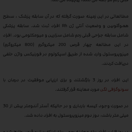
مطالعاتی در این زمینه صورت گرفته که در آن سابقه پزشک ، سطح
هموگلوبین و وضعیت آنتی ژن Rh افراد ثبت شد. سابقه پزشکی
شامل سابقه جراحی قبلی رحم شامل سزارین و میومکتومی بود. افراد
در این مطالعه چهار قرص 200 میکروگرم (800 میکروگرم)
میزوپروستول وارد شده از طریق اسپکولوم در فورنیکس واژن خلفی
دریافت کردند.
این افراد در روز 3 بازگشتند و برای ارزیابی موفقیت در درمان با
سونوگرافی لگن
مورد معاینه قرار گرفتند.
در صورت وجود کیسه بارداری و در حالیکه آستر آندومتر بیش از 30
میلی متر باشد، دوز دوم میزوپروستول به افراد داده شد.
در روز 8 این افراد برای معاینه رحمی برای اینکه بدانیم قرص خارج شده