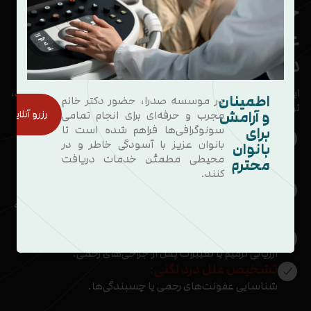
چه کسانی به انجام رادیولوژی یا
عکس برداری رنگی رحم (HSG) نیاز
دارند؟
این روش معمولاً برای بیمارانی که با شرایط زیر مواجه هستند،
اطمینان
در موسسه صدرا، حضور دکتر خانم
توصیه می‌شود:
و آرامش
رزرو آنلاین
مجرب و حرفه‌ای برای انجام تمامی
برای
سونوگرافی‌ها فراهم شده است تا
مشکلات ناباروری:
بانوان عزیز با آسودگی خاطر و در
بانوان
محیطی مطمئن خدمات دریافت
محترم
بررسی انسداد لوله‌های فالوپ یا اختلالات رحمی.
کنند.
سقط‌های مکرر:
شناسایی مشکلات ساختاری رحم که ممکن است منجر به
سقط شوند.
بررسی نتایج جراحی‌های قبلی:
ارزیابی ترمیم یا تغییرات پس از جراحی‌های رحمی.
تشخیص علل درد لگنی:
شناسایی عفونت‌های رحمی یا چسبندگی‌ها.