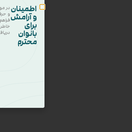
اطمینان
در مو
و حرف
و آرامش
فراهم
برای
خاطر
بانوان
دریاف
محترم