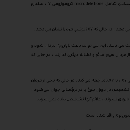
سه علت شناخته شده ژنتیکی یا کروموزومی آزواسپرمی غیر انسدادی شامل microdeletions کروموزومی Y ، سندرم
 ، کروموزوم Y برخی ژن ها را از دست می دهد. این می تواند باعث ناباروری مردان شود و
مردان هیچ علائم و نشانه دیگری ندارند ، در حالی که
سندرم کلاینفلتر هنگامی است که فرد به جای کروموزوم های جنسی XY ، با XXY مراجعه می کند. در حالی که برخی از مردان
تشخیص در دوران بلوغ یا در بزرگسالی جوان می شود ،
ات باروری نشوند ، علائم آنها تشخیص داده نمی شود.