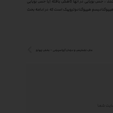
ند ، حس بویایی در آنها کاهش یافته (یا حس بویایی
لی هیپوگنادیسم هیپوگنادوتروپیک است که در ادامه بحث
علل، تشخیص و درمان آزواسپرمی – بخش چهارم