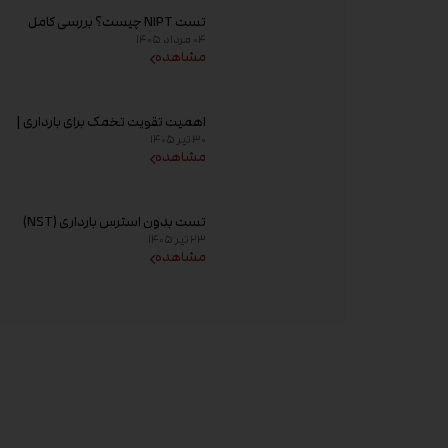
تست NIPT چیست؟ بررسی کامل
۰۴ مرداد ۱۴۰۵
غربالگری غیر تهاجمی پیش از تولد،
مشاهده
زمان انجام و تفسیر جواب
اهمیت تقویت تخمک برای بارداری |
۳۰ تیر ۱۴۰۵
راهکارهای افزایش کیفیت تخمک و
مشاهده
شانس باروری
تست بدون استرس بارداری (NST)
۲۳ تیر ۱۴۰۵
چیست؟ زمان انجام و تفسیر نتیجه
مشاهده