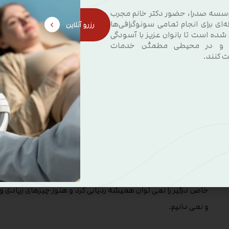
آزواسپرمی غیر انسدادی ممکن است به دلیل موارد زیر ایجاد شود:
سسه صدرا، حضور دکتر خانم مجرب
ه‌ای برای انجام تمامی سونوگرافی‌ها
رزرو آنلاین
یک ناهنجاری ژنتیکی یا کروموزومی
 شده است تا بانوان عزیز با آسودگی
 و در محیطی مطمئن خدمات
ت کنند.
آسیب به بیضه در اثر اشعه ، شیمی درمانی یا قرار گرفتن در معرض
عدم تعادل هورمونی.
عوارض جانبی داروها یا مکمل های هورمونی.
واریکوسل
ناهنجاری های ژنتیکی و کروموزومی آزواسپرمی بدون انسداد را می
خاص درگیر را نمی توان همیشه ردیابی کرد و هنوز چیزهای زیادی وج
و نمی دانیم.