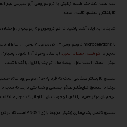
کلاینفلتر و سندرم کالمن است.
شاید با این ایده آشنا باشید که دو کروموزوم X ژنوتیپ زن را نشان می دهد ، در حالی که XY ژنوتیپ مرد را نشان می دهد.
با microdeletions کروموزومی Y
منجر به
کم شدن تعداد اسپرم
(یا عدم وجود آن) شود. بسیاری از 
دیگران ممکن است دارای بیضه های کوچک یا نزول یافته باشند.
مبتلا به
سندرم کلاینفلتر
علائم جسمی و شناختی دارند که منجر به 
در مردان دیگر خفیف یا تقریبا وجود ندارد تا زمانی که دچار مشکل
سندرم کالمن یک بیماری ژنتیکی مرتبط با ژن ANOS1 است که در کروموزوم X واقع شده است.