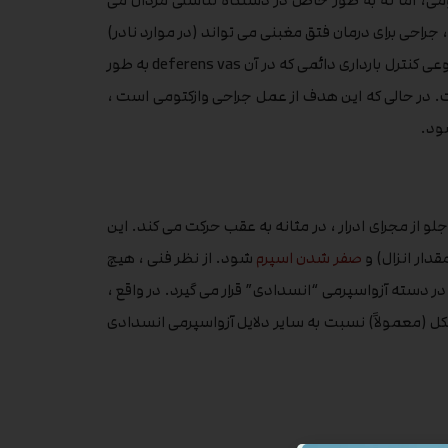
ومی، اما نه به طور خاص در دستگاه تناسلی مردان می
جراحی برای درمان فتق مغبنی می تواند (در موارد نادر)
منجر به آسیب به بیضه یا deferens vas شود. وازکتومی قبلی – نوعی کنترل بارداری دائمی که در آن deferens vas به طور
در حالی که این هدف از عمل جراحی وازکتومی است ،
شود.
لو از مجرای ادرار ، در مثانه به عقب حرکت می کند. این
دار انزال) و
صفر شدن اسپرم
شود. از نظر فنی ، هیچ
 دسته آزواسپرمی “انسدادی” قرار می گیرد. در واقع ،
کل (معمولاً) نسبت به سایر دلایل آزواسپرمی انسدادی