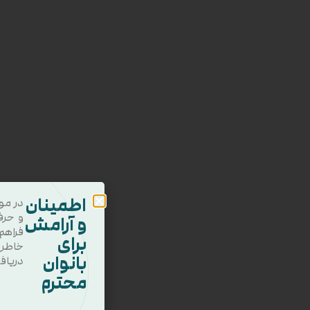
اطمینان
در مو
و حرف
و آرامش
فراهم
برای
خاطر
بانوان
دریاف
محترم