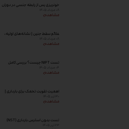
خونریزی پس از رابطه جنسی در دوران
۰۸ مرداد ۱۴۰۵
بارداری؛ علت و زمان مراجعه به پزشک
مشاهده
علائم سقط جنین | نشانه‌های اولیه،
۰۸ مرداد ۱۴۰۵
علت خونریزی، عوامل خطر و زمان
مشاهده
مراجعه به پزشک
تست NIPT چیست؟ بررسی کامل
۰۴ مرداد ۱۴۰۵
غربالگری غیر تهاجمی پیش از تولد،
مشاهده
زمان انجام و تفسیر جواب
اهمیت تقویت تخمک برای بارداری |
۳۰ تیر ۱۴۰۵
راهکارهای افزایش کیفیت تخمک و
مشاهده
شانس باروری
تست بدون استرس بارداری (NST)
۲۳ تیر ۱۴۰۵
چیست؟ زمان انجام و تفسیر نتیجه