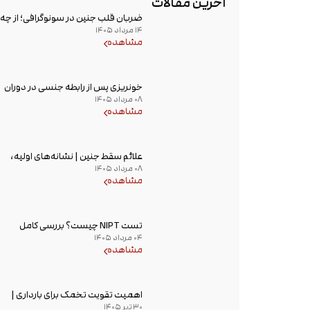
آخرین مقالات
ضربان قلب جنین در سونوگرافی؛ از چه
۱۴ مرداد ۱۴۰۵
هفته‌ای دیده می‌شود؟
مشاهده
خونریزی پس از رابطه جنسی در دوران
۰۸ مرداد ۱۴۰۵
بارداری؛ علت و زمان مراجعه به پزشک
مشاهده
علائم سقط جنین | نشانه‌های اولیه،
۰۸ مرداد ۱۴۰۵
علت خونریزی، عوامل خطر و زمان
مشاهده
مراجعه به پزشک
تست NIPT چیست؟ بررسی کامل
۰۴ مرداد ۱۴۰۵
غربالگری غیر تهاجمی پیش از تولد،
مشاهده
زمان انجام و تفسیر جواب
اهمیت تقویت تخمک برای بارداری |
۳۰ تیر ۱۴۰۵
راهکارهای افزایش کیفیت تخمک و