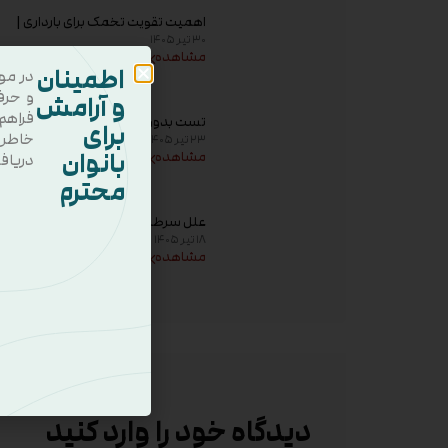
اهمیت تقویت تخمک برای بارداری |
۳۰ تیر ۱۴۰۵
راهکارهای افزایش کیفیت تخمک و
مشاهده
شانس باروری
اطمینان
در مو
و حرف
و آرامش
فراهم
تست بدون استرس بارداری (NST)
برای
خاطر
۲۳ تیر ۱۴۰۵
چیست؟ زمان انجام و تفسیر نتیجه
بانوان
مشاهده
دریاف
محترم
علل سرطان سینه | مهم‌ترین عوامل
۱۸ تیر ۱۴۰۵
خطر، دلایل ابتلا و روش‌های پیشگیری
مشاهده
دیدگاه خود را وارد کنید