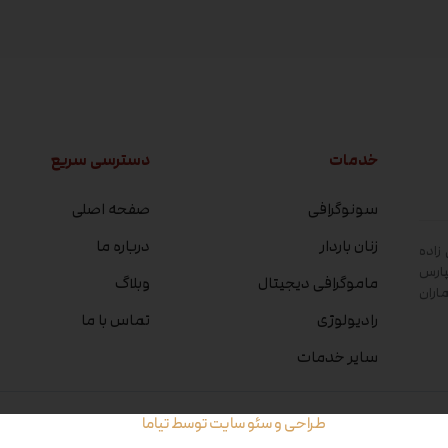
خدمات
دسترسی سریع
سونوگرافی
صفحه اصلی
زنان باردار
درباره ما
زاده
پارس
ماموگرافی دیجیتال
وبلاگ
اران
رادیولوژی
تماس با ما
سایر خدمات
طراحی و سئو سایت توسط تیاما