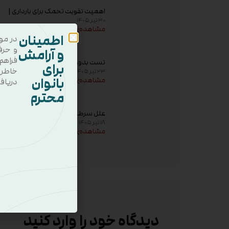
اهمیت تقویت تخمک برای بارداری |
۳۰ تیر ۱۴۰۵
راهکارهای افزایش کیفیت تخمک و
مشاهده
شانس باروری
اطمینان
در مو
و حرف
و آرامش
فراهم
تست بدون استرس بارداری (NST)
برای
خاطر
۲۳ تیر ۱۴۰۵
چیست؟ زمان انجام و تفسیر نتیجه
بانوان
مشاهده
دریاف
محترم
علل سرطان سینه | مهم‌ترین عوامل
۱۸ تیر ۱۴۰۵
خطر، دلایل ابتلا و روش‌های پیشگیری
مشاهده
دیدگاه خود را وارد کنید