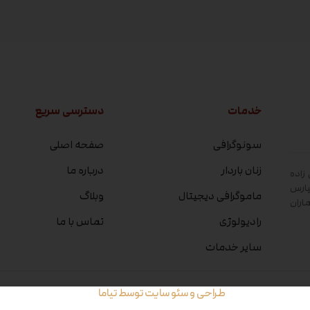
خدمات
دسترسی سریع
سونوگرافی
صفحه اصلی
زنان باردار
درباره ما
زاده
پارس
ماموگرافی دیجیتال
وبلاگ
اران
رادیولوژی
تماس با ما
سایر خدمات
طراحی و سئو سایت توسط تیاما