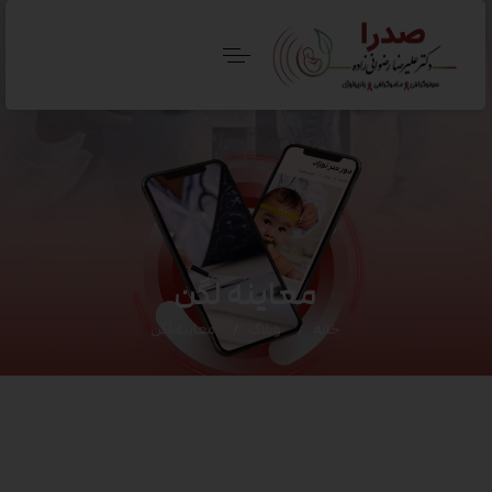
معاینه لگن
خانه
وبلاگ
معاینه لگن