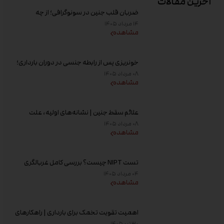
آخرین مقالات
ضربان قلب جنین در سونوگرافی؛ از چه
هفته‌ای دیده می‌شود؟
۱۴ مرداد ۱۴۰۵
مشاهده
خونریزی پس از رابطه جنسی در دوران بارداری؛
علت و زمان مراجعه به پزشک
۰۸ مرداد ۱۴۰۵
مشاهده
علائم سقط جنین | نشانه‌های اولیه، علت
خونریزی، عوامل خطر و زمان مراجعه به پزشک
۰۸ مرداد ۱۴۰۵
مشاهده
تست NIPT چیست؟ بررسی کامل غربالگری
غیر تهاجمی پیش از تولد، زمان انجام و تفسیر
۰۴ مرداد ۱۴۰۵
جواب
مشاهده
اهمیت تقویت تخمک برای بارداری | راهکارهای
افزایش کیفیت تخمک و شانس باروری
۳۰ تیر ۱۴۰۵