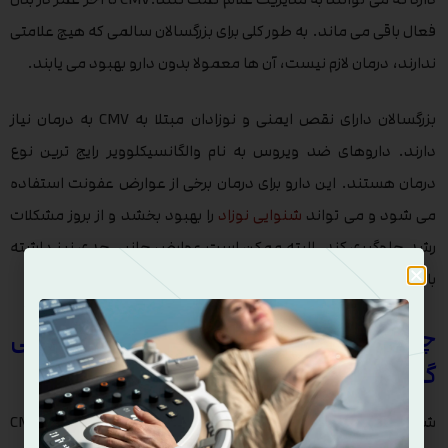
فعال باقی می ماند. به طور کلی برای بزرگسالان سالمی که هیچ علامتی
ندارند، درمان لازم نیست، آن ها معمولا بدون دارو بهبود می یابند.
بزرگسالان دارای نقص ایمنی و نوزادان مبتلا به CMV به درمان نیاز
دارند. داروهای ضد ویروس به نام والگانسیکلوویر رایج ترین نوع
درمان هستند. این دارو برای درمان برخی از عوارض عفونت استفاده
می شود و می تواند
شنوایی نوزاد
را بهبود بخشد و از بروز مشکلات
رشد جلوگیری کند. البته ممکن است عوارض جانبی جدی نیز داشته
باشد و فقط باید برای نوزادانی که CMV دارند استفاده شود.
چگونه سیتومگالوویروس بر بارداری اثر می
گذارد
شما در دوران بارداری ممکن است متوجه ابتلای خود به ویروس CMV