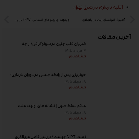
آتلیه بارداری در شرق تهران
آمپول انوکساپارین در بارداری
ویروس پاپیلومای انسانی (HPV) در بارداری
آخرین مقالات
ضربان قلب جنین در سونوگرافی؛ از چه
هفته‌ای دیده می‌شود؟
۱۴ مرداد ۱۴۰۵
مشاهده
خونریزی پس از رابطه جنسی در دوران بارداری؛
علت و زمان مراجعه به پزشک
۰۸ مرداد ۱۴۰۵
مشاهده
علائم سقط جنین | نشانه‌های اولیه، علت
خونریزی، عوامل خطر و زمان مراجعه به پزشک
۰۸ مرداد ۱۴۰۵
مشاهده
تست NIPT چیست؟ بررسی کامل غربالگری