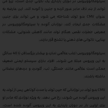
سیتومگالوویروس در دوران بارداری یک نگرانی جدی است، زیرا می
تواند از بند ناف مادر عبور کرده و جنین را آلوده کند. این عارضه به
عنوان CMV بدو تولد شناخته می شود و می تواند برای جنین
مشکلات جدی ایجاد کند. نوزادان آلوده با سیتومگالوویروس در
معرض خطرات نقص هنگام تولد مانند کاهش شنوایی، مشکلات
بینایی، ناتوانی های ذهنی یا تشنج قرار دارند.
سیتومگالوویروس اغلب علائمی ندارد و بیشتر بزرگسالان تا 40 سالگی
به این ویروس مبتلا می شوند. افراد دارای سیستم ایمنی ضعیف
ممکن است علائمی مانند خستگی، تب، گلودرد و دردهای عضلانی
داشته باشند.
CMV بدو تولد در نوزادانی که حین تولد یا مدت کوتاهی پس از تولد به
این ویروس آلوده می شوند، رخ می دهد. به ویژه نوزادی که مادر او
برای اولین بار در دوران بارداری به این ویروس آلوده شده است،