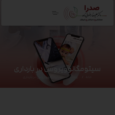
سیتومگالوویروس در بارداری
خانه
وبلاگ
سیتومگالوویروس در بارداری