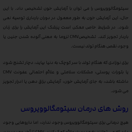
سیتومگالوویروس را می توان با آزمایش خون تشخیص داد. با این
حال، این آزمایش خون به طور معمول در دوران بارداری توصیه نمی
شود. در شرایط خاص ممکن است پزشک این آزمایش را برای زنان
باردار تجویز کند. تشخیصCMV لزوما به معنی آلوده شدن جنین یا
وجود نقص هنگام تولد نیست.
برای نوزادی که هنگام تولد با سر کوچک به دنیا بیاید، دچار تشنج شود
یا بثورات پوستی، مشکلات سلامتی و علائم احتمالی عفونت CMV
داشته باشد، به جای آزمایش خون، آزمایش بزاق دهن یا ادرار تجویز
می شود.
روش های درمان سیتومگالوویروس
هیچ درمانی برای سیتومگالوویروس وجود ندارد، اما داروهایی وجود
دارد که می توانند به مدیریت علائم کمک کنند.CMV تا آخر عمر در بدن