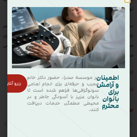
توجهی افزایش می یابد.
در نظر داشته باشید که مصرف زیاد برخی مواد گاهی می تواند مضر
باشد. از مصرف زیاد هرگونه ویتامین اجتناب کنید و هرگز بدون
مشورت با مراقب سلامت خود، مکمل اضافی یا داروهای گیاهی
مصرف نکنید.
12 گام برای داشتن دوران بارداری سالم – بخش دوم
اطمینان
در موسسه صدرا، حضور دکتر خانم
و آرامش
رزرو آنلاین
مجرب و حرفه‌ای برای انجام تمامی
12 گام برای داشتن دوران بارداری سالم – بخش سوم
برای
سونوگرافی‌ها فراهم شده است تا
بانوان عزیز با آسودگی خاطر و در
بانوان
محیطی مطمئن خدمات دریافت
محترم
بهترین سونوگرافی تهران
کنند.
درمان جفت سرراهی
12 گام برای داشتن دوران بارداری سالم – بخش دوم