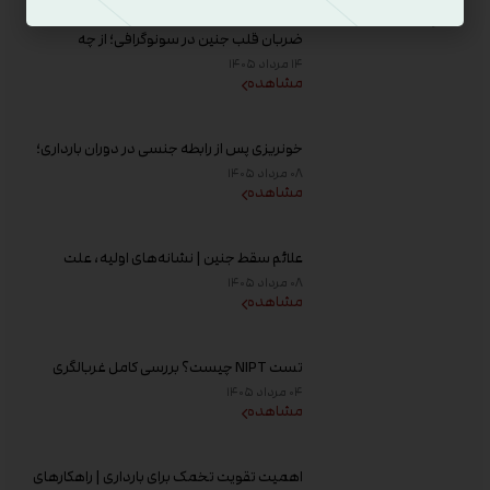
آخرین مقالات
ضربان قلب جنین در سونوگرافی؛ از چه
هفته‌ای دیده می‌شود؟
۱۴ مرداد ۱۴۰۵
مشاهده
خونریزی پس از رابطه جنسی در دوران بارداری؛
علت و زمان مراجعه به پزشک
۰۸ مرداد ۱۴۰۵
مشاهده
علائم سقط جنین | نشانه‌های اولیه، علت
خونریزی، عوامل خطر و زمان مراجعه به پزشک
۰۸ مرداد ۱۴۰۵
مشاهده
تست NIPT چیست؟ بررسی کامل غربالگری
غیر تهاجمی پیش از تولد، زمان انجام و تفسیر
۰۴ مرداد ۱۴۰۵
جواب
مشاهده
اهمیت تقویت تخمک برای بارداری | راهکارهای