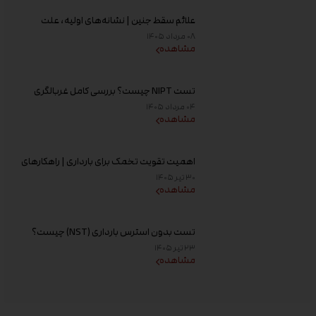
علائم سقط جنین | نشانه‌های اولیه، علت
خونریزی، عوامل خطر و زمان مراجعه به پزشک
۰۸ مرداد ۱۴۰۵
مشاهده
تست NIPT چیست؟ بررسی کامل غربالگری
غیر تهاجمی پیش از تولد، زمان انجام و تفسیر
۰۴ مرداد ۱۴۰۵
جواب
مشاهده
اهمیت تقویت تخمک برای بارداری | راهکارهای
افزایش کیفیت تخمک و شانس باروری
۳۰ تیر ۱۴۰۵
مشاهده
تست بدون استرس بارداری (NST) چیست؟
زمان انجام و تفسیر نتیجه
۲۳ تیر ۱۴۰۵
مشاهده