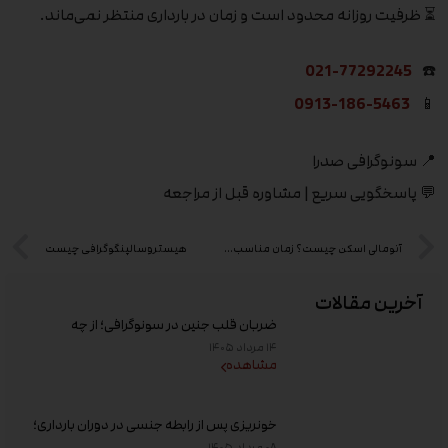
⏳ ظرفیت روزانه محدود است و زمان در بارداری منتظر نمی‌ماند.
021-77292245
☎️
0913-186-5463
📱
📍 سونوگرافی صدرا
💬 پاسخگویی سریع | مشاوره قبل از مراجعه
آنومالی اسکن چیست؟ زمان مناسب، مراحل و ناهنجاری‌های جنین
هیستروسالپنگوگرافی چیست
آخرین مقالات
ضربان قلب جنین در سونوگرافی؛ از چه
هفته‌ای دیده می‌شود؟
۱۴ مرداد ۱۴۰۵
مشاهده
خونریزی پس از رابطه جنسی در دوران بارداری؛
علت و زمان مراجعه به پزشک
۰۸ مرداد ۱۴۰۵