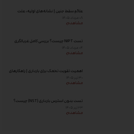
علائم سقط جنین | نشانه‌های اولیه، علت
خونریزی، عوامل خطر و زمان مراجعه به پزشک
۰۸ مرداد ۱۴۰۵
مشاهده
تست NIPT چیست؟ بررسی کامل غربالگری
غیر تهاجمی پیش از تولد، زمان انجام و تفسیر
۰۴ مرداد ۱۴۰۵
جواب
مشاهده
اهمیت تقویت تخمک برای بارداری | راهکارهای
افزایش کیفیت تخمک و شانس باروری
۳۰ تیر ۱۴۰۵
مشاهده
تست بدون استرس بارداری (NST) چیست؟
زمان انجام و تفسیر نتیجه
۲۳ تیر ۱۴۰۵
مشاهده