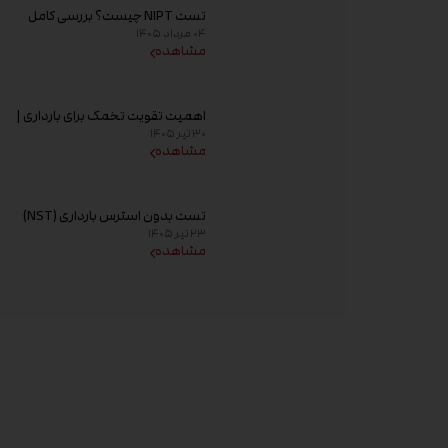
تست NIPT چیست؟ بررسی کامل
۰۴ مرداد ۱۴۰۵
غربالگری غیر تهاجمی پیش از تولد،
مشاهده
زمان انجام و تفسیر جواب
اهمیت تقویت تخمک برای بارداری |
۳۰ تیر ۱۴۰۵
راهکارهای افزایش کیفیت تخمک و
مشاهده
شانس باروری
تست بدون استرس بارداری (NST)
۲۳ تیر ۱۴۰۵
چیست؟ زمان انجام و تفسیر نتیجه
مشاهده