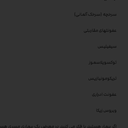
سرخچه (سرخک آلمانی)
عفونتهای مقاربتی
سیفیلیس
توکسوپلاسموز
تریکومونیازیس
عفونت ادراری
ویروس زیکا
اگر بیمار هستید یا فکر می کنید در معرض یک بیماری مسری هست