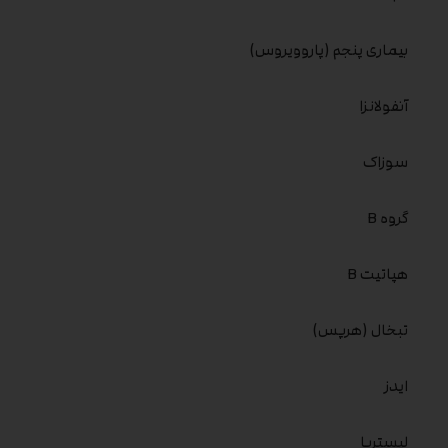
بیماری پنجم (پاروویروس)
آنفولانزا
سوزاک
گروه B
هپاتیت B
تبخال (هرپس)
ایدز
لیستریا