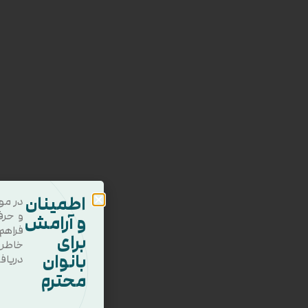
اطمینان
در مو
و حرف
و آرامش
فراهم
برای
خاطر
بانوان
دریاف
محترم