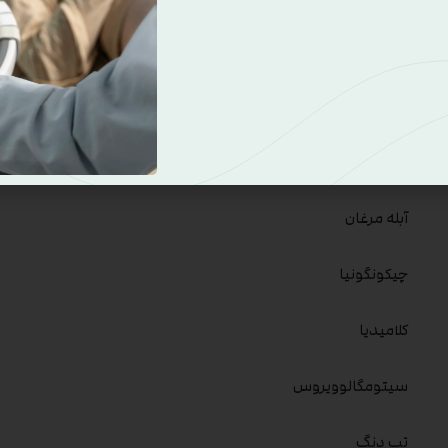
عفونت در بارد
در اینجا لیستی از برخی از عفونت هایی که می توانند بارداری را تحت
واژینوز باکتریال
آبله مرغان
چیکونگونیا
کلامیدیا
سیتومگالوویروس
تب دنگ