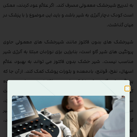
به تدریج شیرخشک معمولی مصرف کند. اگر علائم عود کردند، ممکن
است کودک دچار آلرژی به شیر باشد و باید این موضوع را با پزشک در
میان گذاشت.
شیرخشک های بدون لاکتوز مانند شیرخشک های معمولی حاوی
پروتئین های شیر گاو است، بنابراین برای نوزادان مبتلا به آلرژی شیر
مناسب نیست. شیر خشک بدون لاکتوز می تواند به بهبود علائم
اسهال، نفخ، قولنج، بادمعده و بثورات پوشک کمک کند. از آن جا که
پروتئین شیر گاو در شیرخشک های بدون لاکتوز موجود است، روده
کودک همچنان ملتهب خواهد بود. کودک همچنین ممکن است
سایر واکنش های ایمنی که بر پوست و تنفس اثر می گذارد (بثورات،
مسدود شدن یا آبریزش بینی) را تجربه کند. هنگامی که پروتئین شیر
گاو با استفاده از شیر خشک هایپوآلرژنیک (ضد آلرژی) حذف شود،
روده بهبود می یابد و کودک می تواند مقداری لاکتوز را تحمل کند.