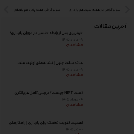
سونوگرافی در هفته سیزدهم بارداری
سونوگرافی هفته پانزدهم بارداری
آخرین مقالات
خونریزی پس از رابطه جنسی در دوران بارداری؛
علت و زمان مراجعه به پزشک
۰۸ مرداد ۱۴۰۵
مشاهده
علائم سقط جنین | نشانه‌های اولیه، علت
خونریزی، عوامل خطر و زمان مراجعه به پزشک
۰۸ مرداد ۱۴۰۵
مشاهده
تست NIPT چیست؟ بررسی کامل غربالگری
غیر تهاجمی پیش از تولد، زمان انجام و تفسیر
۰۴ مرداد ۱۴۰۵
جواب
مشاهده
اهمیت تقویت تخمک برای بارداری | راهکارهای
افزایش کیفیت تخمک و شانس باروری
۳۰ تیر ۱۴۰۵