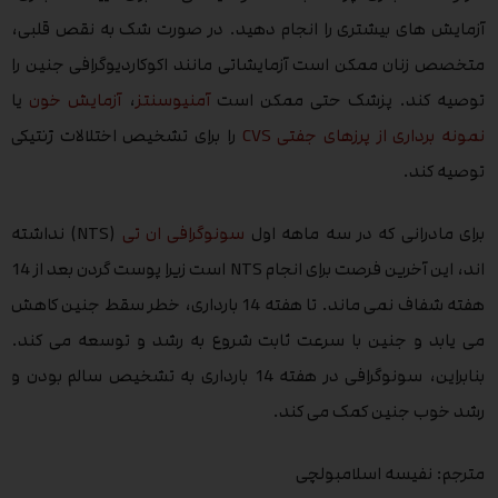
آزمایش های بیشتری را انجام دهید. در صورت شک به نقص قلبی،
متخصص زنان ممکن است آزمایشاتی مانند اکوکاردیوگرافی جنین را
توصیه کند. پزشک حتی ممکن است
آمنیوسنتز
،
آزمایش خون
یا
نمونه برداری از پرزهای جفتی CVS
را برای تشخیص اختلالات ژنتیکی
توصیه کند.
برای مادرانی که در سه ماهه اول
سونوگرافی ان تی
(NTS) نداشته
اند، این آخرین فرصت برای انجام NTS است زیرا پوست گردن بعد از 14
هفته شفاف نمی ماند. تا هفته 14 بارداری، خطر سقط جنین کاهش
می یابد و جنین با سرعت ثابت شروع به رشد و توسعه می کند.
بنابراین، سونوگرافی در هفته 14 بارداری به تشخیص سالم بودن و
رشد خوب جنین کمک می کند.
مترجم: نفیسه اسلامبولچی