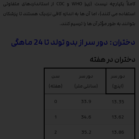
کاملاً یکپارچه نیست (زیرا WHO و CDC از استانداردهای متفاوتی
استفاده می کنند)، اما آن ها به اندازه کافی نزدیک هستند تا پزشکان
بتوانند به طور مؤثر آن ها را ترسیم کنند.
دختران: دور سر از بدو تولد تا 24 ماهگی
دختران در هفته
دور سر
دور سر
سن
(اینچ)
(سانتی متر)
(هفته)
0
33.9
13.35
1
34.6
13.62
2
35.2
13.86