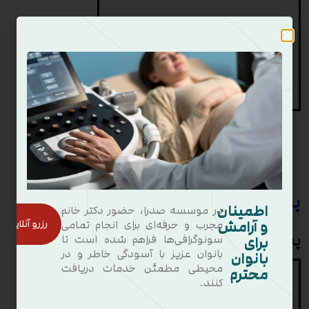
22
46.9
18.46
23
47.0
18.50
24
47.2
18.58
دور سر نوزاد
پسران: دور سر از بدو تولد تا ۲۴ ماهگی
اطمینان
در موسسه صدرا، حضور دکتر خانم
و آرامش
رزرو آنلاین
مجرب و حرفه‌ای برای انجام تمامی
پسران در هفته
برای
سونوگرافی‌ها فراهم شده است تا
بانوان عزیز با آسودگی خاطر و در
بانوان
محیطی مطمئن خدمات دریافت
محترم
دور سر
دور سر
سن
کنند.
(اینچ)
(سانتی متر)
(هفته)