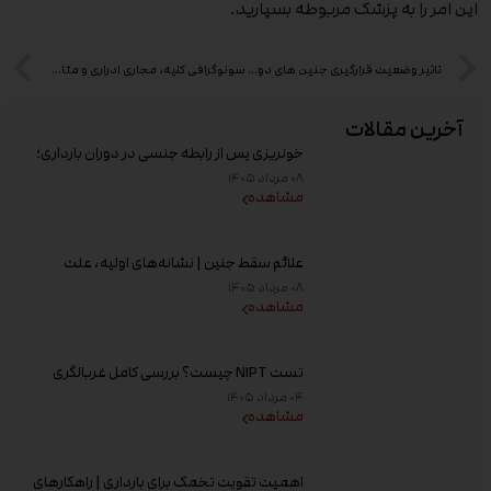
این امر را به پزشک مربوطه بسپارید.
تاثیر وضعیت قرارگیری جنین های دوقلو بر دردهای زایمانی و انجام زایمان
سونوگرافی کلیه، مجاری ادراری و مثانه در تهران
آخرین مقالات
خونریزی پس از رابطه جنسی در دوران بارداری؛
علت و زمان مراجعه به پزشک
۰۸ مرداد ۱۴۰۵
مشاهده
علائم سقط جنین | نشانه‌های اولیه، علت
خونریزی، عوامل خطر و زمان مراجعه به پزشک
۰۸ مرداد ۱۴۰۵
مشاهده
تست NIPT چیست؟ بررسی کامل غربالگری
غیر تهاجمی پیش از تولد، زمان انجام و تفسیر
۰۴ مرداد ۱۴۰۵
جواب
مشاهده
اهمیت تقویت تخمک برای بارداری | راهکارهای