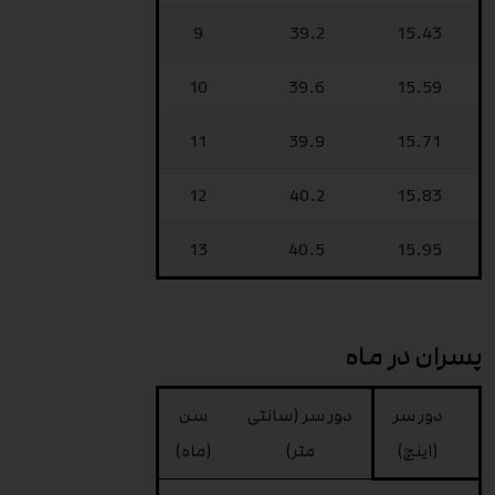
9
39.2
15.43
10
39.6
15.59
11
39.9
15.71
12
40.2
15.83
13
40.5
15.95
پسران در ماه
دور سر
دور سر (سانتی
سن
(اینچ)
متر)
(ماه)