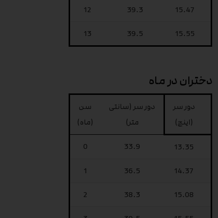
12
39.3
15.47
13
39.5
15.55
دختران در ماه
دور سر
دور سر (سانتی
سن
(اینچ)
متر)
(ماه)
0
33.9
13.35
1
36.5
14.37
2
38.3
15.08