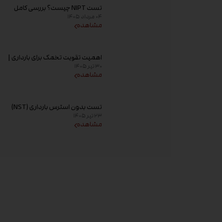
تست NIPT چیست؟ بررسی کامل
۰۴ مرداد ۱۴۰۵
غربالگری غیر تهاجمی پیش از تولد،
مشاهده
زمان انجام و تفسیر جواب
اهمیت تقویت تخمک برای بارداری |
۳۰ تیر ۱۴۰۵
راهکارهای افزایش کیفیت تخمک و
مشاهده
شانس باروری
تست بدون استرس بارداری (NST)
۲۳ تیر ۱۴۰۵
چیست؟ زمان انجام و تفسیر نتیجه
مشاهده