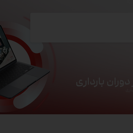
وران بارداری
اری