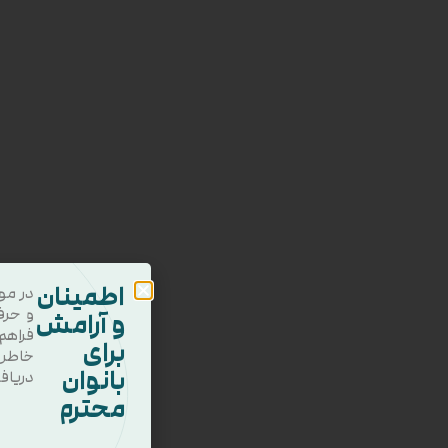
اطمینان
در مو
و حرف
و آرامش
فراهم
برای
خاطر
بانوان
دریاف
محترم