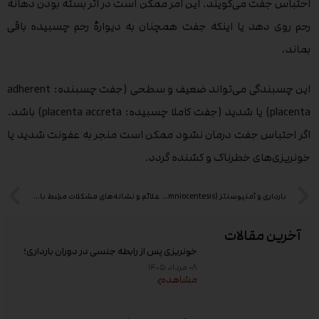
احتباس جفت می‌گویند. این امر ممکن است در اثر بسته بودن دهانۀ
رحم روی دهد یا اینکه جفت همچنان به دیوارۀ رحم چسبیده باقی
بماند.
این چسبندگی می‌تواند ضعیف و سطحی (جفت چسبنده: adherent
placenta) یا شدید (جفت کاملا چسبیده: placenta accreta) باشد.
اگر احتباس جفت درمان نشود ممکن است منجر به عفونت شدید یا
خونریزی‌های خطرناک و کشنده گردد.
بارداری و آمنیوسنتز (Amniocentesis) – بخش دوم
علائم و نشانه‌های مشکلات مرتبط با جفت چیست؟
آخرین مقالات
خونریزی پس از رابطه جنسی در دوران بارداری؛
علت و زمان مراجعه به پزشک
۰۸ مرداد ۱۴۰۵
مشاهده