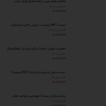
علائم سقط جنین | نشانه‌های اولیه، علت
خونریزی، عوامل خطر و زمان مراجعه به پزشک
۰۸ مرداد ۱۴۰۵
مشاهده
تست NIPT چیست؟ بررسی کامل غربالگری
غیر تهاجمی پیش از تولد، زمان انجام و تفسیر
۰۴ مرداد ۱۴۰۵
جواب
مشاهده
اهمیت تقویت تخمک برای بارداری | راهکارهای
افزایش کیفیت تخمک و شانس باروری
۳۰ تیر ۱۴۰۵
مشاهده
تست بدون استرس بارداری (NST) چیست؟
زمان انجام و تفسیر نتیجه
۲۳ تیر ۱۴۰۵
مشاهده
علل سرطان سینه | مهم‌ترین عوامل خطر،
دلایل ابتلا و روش‌های پیشگیری
۱۸ تیر ۱۴۰۵
مشاهده