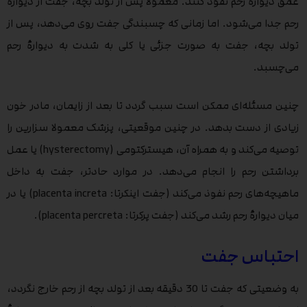
عمق دیوارۀ رحم نفوذ کنند. معمولا پس از تولد بچه، جفت از دیوارۀ
رحم جدا می‌شود. اما زمانی که چسبندگی جفت روی می‌دهد، پس از
تولد بچه، جفت به صورت جزئی یا کلی به شدت به دیوارۀ رحم
می‌چسبد.
چنین مسئله‌ای ممکن است سبب گردد تا بعد از زایمان، مادر خون
زیادی از دست بدهد. در چنین موقعیتی، پزشک معمولا سزارین را
توصیه می‌کند و به همراه آن، هیسترکتومی (hysterectomy) یا عمل
برداشتن رحم را انجام می‌دهد. در موارد حادتر، جفت به داخل
ماهیچه‌های رحم نفوذ می‌کند (جفت اینکرتا: placenta increta) یا در
میان دیوارۀ رحم رشد می‌کند (جفت پرکرتا: placenta percreta).
احتباس جفت
به وضعیتی که جفت تا 30 دقیقه بعد از تولد بچه از رحم خارج نگردد،