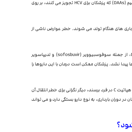
مورد خطرات و عوارض بالقوه مصرف داروهای ضد ویروس مستقیم (DAAs) که پزشکان برای HCV تجویز می کنند، بر روی
یرین (Ribavirin) باعث ایجاد ناهنجاری های هنگام تولد می شوند. خطر عوارض ناشی از
با این حال، پژوهش های اندکی در رابطه با ایمنی داروهای DAA، از جمله سوفوسبیوویر (sofosbuvir) و لدیپاسویر
 داروها پیدا نشد. پزشکان ممکن است درمان با این داروها را
در صورتی که پزشکان بتوانند قبل از بارداری به درمان موفقیت آمیز هپاتیت C در فرد برسند، دیگر نگرانی برای خطر انتقال آن
در دوران بارداری، به نوع دارو بستگی دارد و می تواند