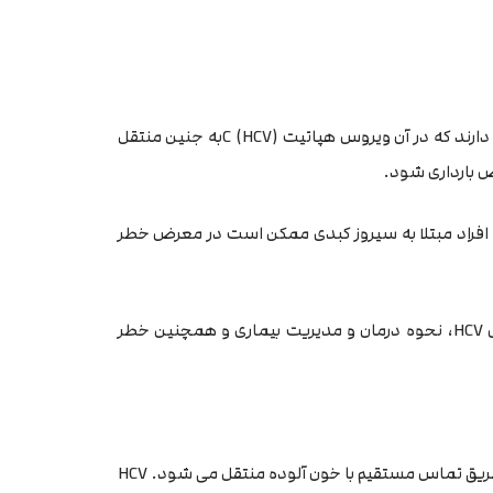
بیشتر افراد مبتلا به هپاتیت C که باردار می شوند، حاملگی سالمی دارند که در آن ویروس هپاتیت C (HCV)به جنین منتقل
ض بارداری شود.
یک فرد باردار به جنین حدود 5 درصد است. افراد مبتلا به سیروز کبدی ممکن است در معرض خطر
در این مقاله به بررسی هپاتیت C در دوران بارداری، اثرات و عوارض HCV، نحوه درمان و مدیریت بیماری و همچنین خطر
هپاتیت C یک بیماری کبدی ناشی از ویروس HCV است که اغلب از طریق تماس مستقیم با خون آلوده منتقل می شود. HCV