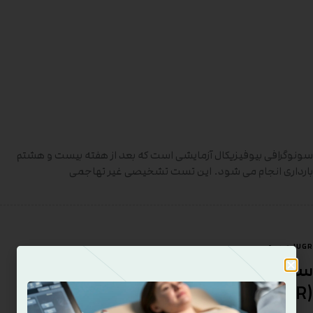
سونوگرافی بیوفیزیکال آزمایشی است که بعد از هفته بیست و هشتم
بارداری انجام می شود. این تست تشخیصی غیر تهاجمی
IUGR چیست
سونوگرافی کمبود رشد داخل رحمی
(IUGR)