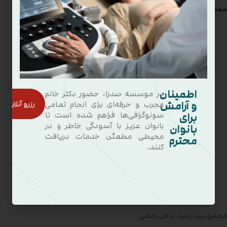
۰۶ مهر ۱۴۰۰
عروس عینکی
اطمینان
در موسسه صدرا، حضور دکتر خانم
و آرامش
رزرو آنلاین
مجرب و حرفه‌ای برای انجام تمامی
برای
سونوگرافی‌ها فراهم شده است تا
بانوان عزیز با آسودگی خاطر و در
بانوان
محیطی مطمئن خدمات دریافت
محترم
کنند.
محدودیت رشد داخل رحمی