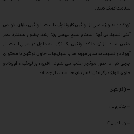
سلامت کمک کنند.
آووکادو به ویژه غنی از لوتئین کاروتنوئید است. لوتئین دارای خواص
آنتی اکسیدانی قوی است و منبع مهمی برای رشد چشم و عملکرد مغز
جنین است. از آن جا که لوتئین یک ترکیب محلول در چربی است، از
آووکادو نسبت به سایر میوه ها یا سبزیجات حاوی لوتئین با محتوای
چربی کم، به طور موثرتر جذب می شود. افزون بر لوتئین، آووکادو
حاوی انواع دیگر آنتی اکسیدان ها است، از جمله:
– زآگزانتین
– بتاکاروتن
– ویتامین C