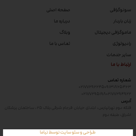
سونوگرافی
صفحه اصلی
زنان باردار
درباره ما
ماموگرافی دیجیتال
وبلاگ
رادیولوژی
تماس با ما
سایر خدمات
ارتباط با ما
شماره تماس
۰۲۱۷۷۲۹۲۲۴۵
۰۹۱۳۱۸۶۵۴۶۳
۰۲۱۷۷۲۹۵۱۹۸
۰۲۱۷۷۲۹۴۹۲۲
آدرس
فلکه دوم تهرانپارس، ابتدای خیابان فرجام شرقی،پلاک ۲۵، ساختمان پزشکان
اشراق، طبقه دوم
طراحی و سئو سایت توسط تیاما