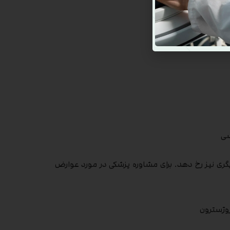
سی
ری نیز رخ دهد. برای مشاوره پزشکی در مورد عوارض
وژسترون