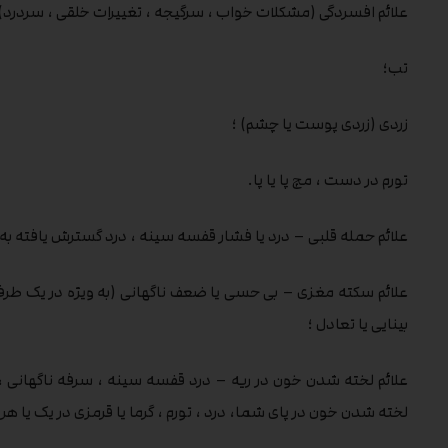
علائم افسردگی (مشکلات خواب ، سرگیجه ، تغییرات خلقی ، سردرد) 
تب؛
زردی (زردی پوست یا چشم) ؛
تورم در دست ، مچ پا یا پا.
علائم حمله قلبی – درد یا فشار قفسه سینه ، درد گسترش یافته به 
علائم سکته مغزی – بی حسی یا ضعف ناگهانی (به ویژه در یک طرف 
بینایی یا تعادل ؛
علائم لخته شدن خون در ریه – درد قفسه سینه ، سرفه ناگهانی
لخته شدن خون در پای شما، درد ، تورم ، گرما یا قرمزی در یک یا هر 