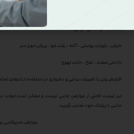
علائم قبل از قاعدگی (نفخ ، احتباس مایعات ، تغییرات خلقی) ؛
مشکلات خواب (بی خوابی) ؛
خارش ، بثورات پوستی ، آکنه ، رشد مو ، ریزش موی سر
ناراحتی معده ، نفخ ، حالت تهوع
افزایش وزن یا تغییرات بینایی و دشواری در استفاده از لنزهای تما
این لیست کاملی از عوارض جانبی نیست و ممکن است موارد دیگ
جانبی با پزشک خود تماس بگیرید.
عوارض مدروکسی پر