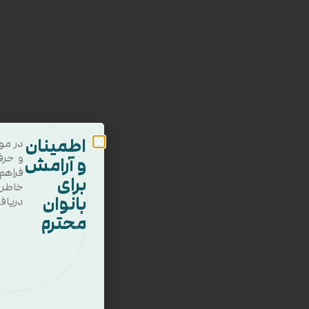
اطمینان
در مو
و حرف
و آرامش
فراهم
برای
خاطر
بانوان
دریاف
محترم