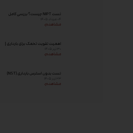
تست NIPT چیست؟ بررسی کامل
۰۴ مرداد ۱۴۰۵
غربالگری غیر تهاجمی پیش از تولد،
مشاهده
زمان انجام و تفسیر جواب
اهمیت تقویت تخمک برای بارداری |
۳۰ تیر ۱۴۰۵
راهکارهای افزایش کیفیت تخمک و
مشاهده
شانس باروری
تست بدون استرس بارداری (NST)
۲۳ تیر ۱۴۰۵
چیست؟ زمان انجام و تفسیر نتیجه
مشاهده