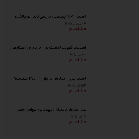
تست NIPT چیست؟ بررسی کامل غربالگری
غیر تهاجمی پیش از تولد، زمان انجام و تفسیر
۰۴ مرداد ۱۴۰۵
جواب
مشاهده
اهمیت تقویت تخمک برای بارداری | راهکارهای
افزایش کیفیت تخمک و شانس باروری
۳۰ تیر ۱۴۰۵
مشاهده
تست بدون استرس بارداری (NST) چیست؟
زمان انجام و تفسیر نتیجه
۲۳ تیر ۱۴۰۵
مشاهده
علل سرطان سینه | مهم‌ترین عوامل خطر،
دلایل ابتلا و روش‌های پیشگیری
۱۸ تیر ۱۴۰۵
مشاهده