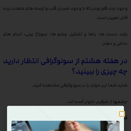
وجود چند قلو بودن که با وجود ضربان قلب و کیسه های متعدد زرده
قابل تعیین است
رشد دست ها، پاها و تشکیل چشم ها، سوراخ بینی، اندام های
داخلی و دهان
در
هفته هشتم
از سونوگرافی انتظار دارید
چه چیزی را ببینید؟
شاید شما این موارد را در سونوگرافی مشاهده کنید.
چشمها از طرفین جلوتر آمده اند.
قد جنین 2.3 سانتی متر از تاج تا کفل اندازه گیری می شود.