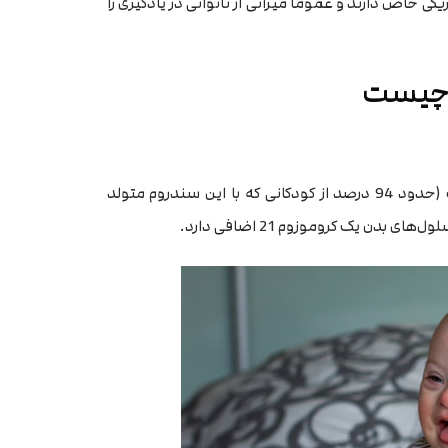
کی خاص دارند و عموما میزانی از ناتوانی در یادگیری را
 چیست
(Trisomy 21) شایع‌ترین نوع سندروم داون است (حدود 94 درصد از کودکانی که با این سندروم متولد