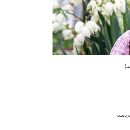
د)
ر برسد