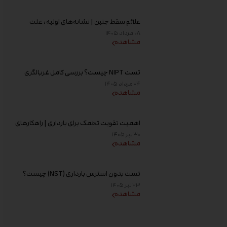
علائم سقط جنین | نشانه‌های اولیه، علت
خونریزی، عوامل خطر و زمان مراجعه به پزشک
۰۸ مرداد ۱۴۰۵
مشاهده
تست NIPT چیست؟ بررسی کامل غربالگری
غیر تهاجمی پیش از تولد، زمان انجام و تفسیر
۰۴ مرداد ۱۴۰۵
جواب
مشاهده
اهمیت تقویت تخمک برای بارداری | راهکارهای
افزایش کیفیت تخمک و شانس باروری
۳۰ تیر ۱۴۰۵
مشاهده
تست بدون استرس بارداری (NST) چیست؟
زمان انجام و تفسیر نتیجه
۲۳ تیر ۱۴۰۵
مشاهده