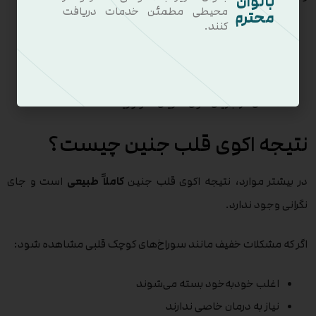
بانوان
محیطی مطمئن خدمات دریافت
محترم
کنند.
وجود سوراخ در دیواره قلب (نقص سپتوم)
تنگی یا انسداد در رگ‌های قلبی
عملکرد نادرست دریچه‌های قلب
اختلال در جریان خون شریان‌ها و وریدها
نتیجه اکوی قلب جنین چیست؟
در بیشتر موارد، نتیجه اکوی قلب جنین
کاملاً طبیعی
است و جای
نگرانی وجود ندارد.
اگر که مشکلات خفیف مانند سوراخ‌های کوچک قلبی مشاهده شود:
اغلب خودبه‌خود بسته می‌شوند
نیاز به درمان خاصی ندارند