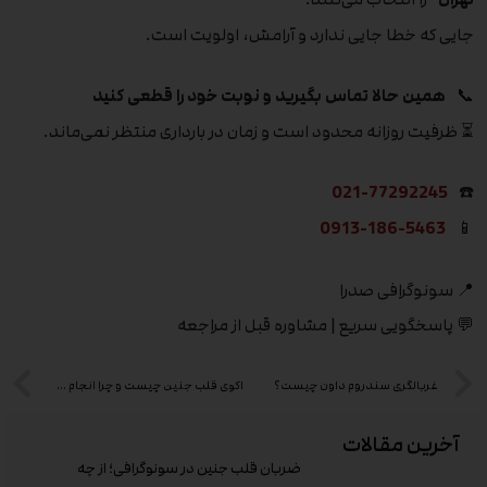
جایی که خطا جایی ندارد و آرامش، اولویت است.
📞
همین حالا تماس بگیرید و نوبت خود را قطعی کنید
⏳ ظرفیت روزانه محدود است و زمان در بارداری منتظر نمی‌ماند.
021-77292245
☎️
0913-186-5463
📱
📍 سونوگرافی صدرا
💬 پاسخگویی سریع | مشاوره قبل از مراجعه
غربالگری سندروم داون چیست؟
اکوی قلب جنین چیست و چرا انجام می‌شود؟
آخرین مقالات
ضربان قلب جنین در سونوگرافی؛ از چه