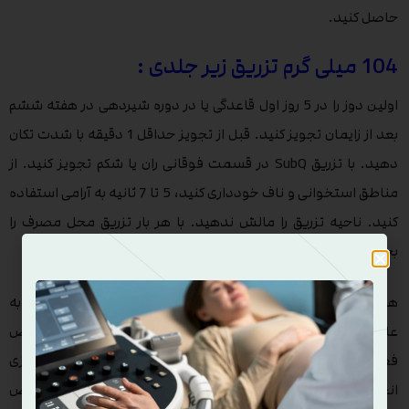
حاصل کنید.
104 میلی گرم تزریق زیر جلدی :
اولین دوز را در 5 روز اول قاعدگی یا در دوره شیردهی در هفته ششم
بعد از زایمان تجویز کنید. قبل از تجویز حداقل 1 دقیقه با شدت تکان
دهید. با تزریق SubQ در قسمت فوقانی ران یا شکم تجویز کنید. از
مناطق استخوانی و ناف خودداری کنید، 5 تا 7 ثانیه به آرامی استفاده
کنید. ناحیه تزریق را مالش ندهید. با هر بار تزریق محل مصرف را
بچرخانید. تزریق باید فقط توسط یک متخصص انجام شود.
هنگام تغییر از داروهای ضد بارداری هورمونی خوراکی (استروژن به
علاوه پروژستین) ، اولین تزریق باید ظرف 7 روز پس از آخرین قرص
فعال انجام شود. هنگام جابجایی از حلقه واژن ، اولین تزریق را در روزی
انجام دهید که بیمار می تواند حلقه بعدی را وارد کند. هنگام تعویض