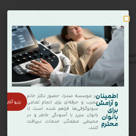
لورم ایپسوم متن ساختگی با تولید سادگی نامفهوم از صنعت چاپ و با
استفاده از طراحان گرافیک بلکه روزنامه و…
اطمینان
در موسسه صدرا، حضور دکتر خانم
و آرامش
رزرو آنلاین
مجرب و حرفه‌ای برای انجام تمامی
برای
سونوگرافی‌ها فراهم شده است تا
بانوان عزیز با آسودگی خاطر و در
بانوان
محیطی مطمئن خدمات دریافت
محترم
کنند.
سونوگرافی و رادیولوژی صدرا با مدیریت دکتر علیرضا رضوانی زاده یکی از
بهترین مراکز سونوگرافی در محدوده شرق تهران و تهرانپارس است که با