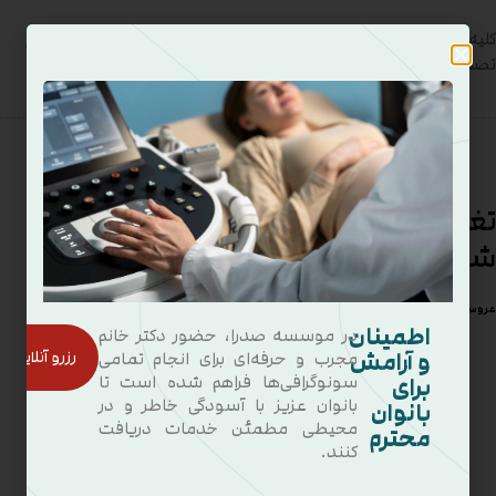
کلیه‌ها از جمله اندام‌های حیاتی بدن هستند که نقش بسیار مهمی در
تصفیه خون، تنظیم فشار خون و دفع مواد
تغذیه های نوروزی مناسب برای کودکان
شما
۲۲ اسفند ۱۴۰۳
عروس عینکی
اطمینان
در موسسه صدرا، حضور دکتر خانم
و آرامش
رزرو آنلاین
مجرب و حرفه‌ای برای انجام تمامی
برای
سونوگرافی‌ها فراهم شده است تا
بانوان عزیز با آسودگی خاطر و در
بانوان
محیطی مطمئن خدمات دریافت
محترم
کنند.