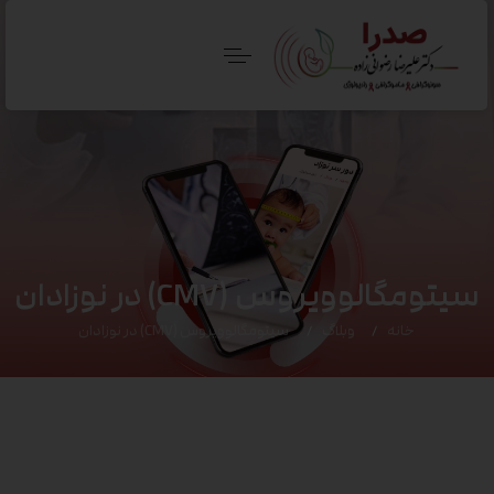
سیتومگالوویروس (CMV) در نوزادان
خانه
وبلاگ
سیتومگالوویروس (CMV) در نوزادان