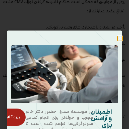
برخی از مواردی که ممکن است هنگام نادیده گرفتن نوزاد CMV مثبت
اتفاق بیفتد عبارتند از:
تأخیر در رشد و ناهنجاری های رشد در کودک.
ممکن است مادری در شیردهی کودک خود مشکل داشته باشد.
نوزاد ممکن است بمیرد.
ممکن است نوزادی با نقایصی مانند اندازه غیر طبیعی سر ، ضعف
بینایی و کاهش شنوایی متولد شود.
عدم رشد خوب
اطمینان
در موسسه صدرا، حضور دکتر خانم
و آرامش
تشنج
رزرو آنلاین
مجرب و حرفه‌ای برای انجام تمامی
برای
سونوگرافی‌ها فراهم شده است تا