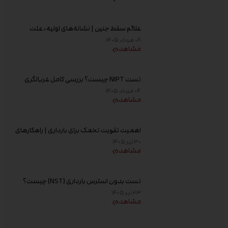
علائم سقط جنین | نشانه‌های اولیه، علت
خونریزی، عوامل خطر و زمان مراجعه به پزشک
۰۸ مرداد ۱۴۰۵
مشاهده
تست NIPT چیست؟ بررسی کامل غربالگری
غیر تهاجمی پیش از تولد، زمان انجام و تفسیر
۰۴ مرداد ۱۴۰۵
جواب
مشاهده
اهمیت تقویت تخمک برای بارداری | راهکارهای
افزایش کیفیت تخمک و شانس باروری
۳۰ تیر ۱۴۰۵
مشاهده
تست بدون استرس بارداری (NST) چیست؟
زمان انجام و تفسیر نتیجه
۲۳ تیر ۱۴۰۵
مشاهده